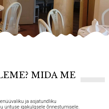
LEME? MIDA ME
enüüvaliku ja asjatundliku
u ürituse igakülgsele õnnestumisele.