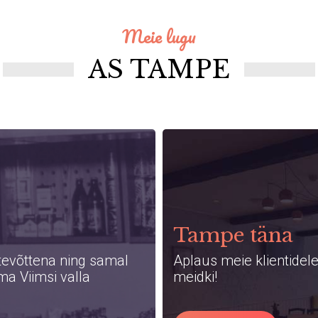
Meie lugu
AS TAMPE
Tampe täna
tevõttena ning samal
Aplaus meie klientidel
ma Viimsi valla
meidki!