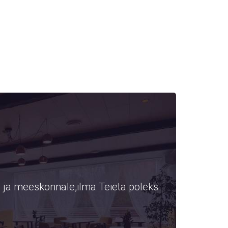
e ja meeskonnale,ilma Teieta poleks