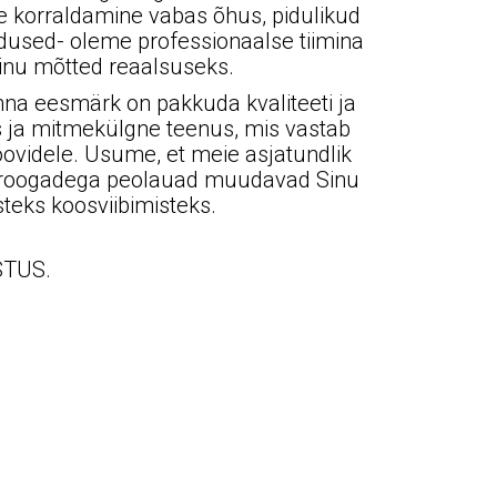
e korraldamine vabas õhus, pidulikud
ndused- oleme professionaalse tiimina
inu mõtted reaalsuseks.
na eesmärk on pakkuda kvaliteeti ja
us ja mitmekülgne teenus, mis vastab
soovidele. Usume, et meie asjatundlik
e roogadega peolauad muudavad Sinu
eks koosviibimisteks.
STUS.