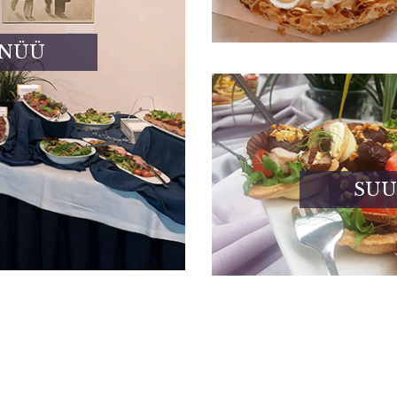
ENÜÜ
SUU