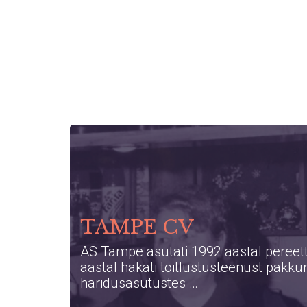
TAMPE CV
AS Tampe asutati 1992 aastal pereet
aastal hakati toitlustusteenust pakku
haridusasutustes …