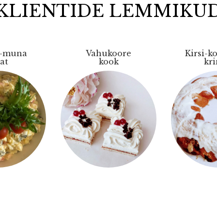
KLIENTIDE LEMMIKU
i-muna
Vahukoore
Kirsi-k
lat
kook
kri
isaldab:
a, kurk,
Sisa
Sisaldab:
eritud
pärmit
Liivataigen, moos,
organd,
kohupiim
biskviit,
ees ,
karde
Gluteen,
vahukoor.
r,sinep,
Gluteen,
laktoos, muna
pipar.
lak
toos