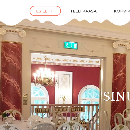
ESILEHT
TELLI KAASA
KOHVI
TÕELI