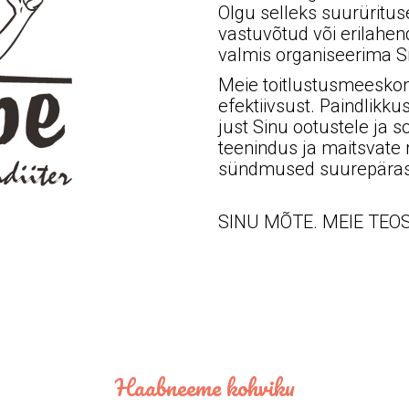
Olgu selleks suurüritus
vastuvõtud või erilahe
valmis organiseerima S
Meie toitlustusmeeskon
efektiivsust. Paindlikk
just Sinu ootustele ja 
teenindus ja maitsvat
sündmused suurepärast
SINU MÕTE. MEIE TEO
Haabneeme kohviku