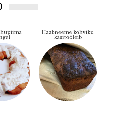
D
ohupiima
Haabneeme kohviku
ngel
käsitööleib
Sisaldab:
juuretis, täistera
ldab:
aignat,
rukkijahu,
a, kirsse,
nisujahu,
moni ja
seemnesegu,
šokolaadi.
fariini suhkur,
toos
vesi, õli, või.
Gluteen, laktoos