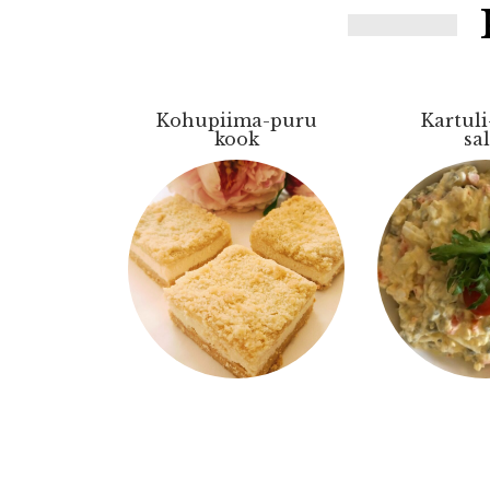
Kohupiima-puru
Kartul
kook
sa
kartul,
S
Sisaldab:
kanamun
purupõhja ja
marine
katet, kohupiima.
kurk, p
Gluteen, laktoos,
majon
muna
hapukoo
sool, 
Lak