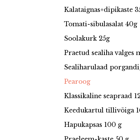
Kalataignas+dipikaste 3
Tomati-sibulasalat 40g
Soolakurk 25g
Praetud sealiha valges 
Sealiharulaad porgandi
Pearoog
Klassikaline seapraad 1
Keedukartul tillivõiga 
Hapukapsas 100 g
Praeleem-kaste 50 g