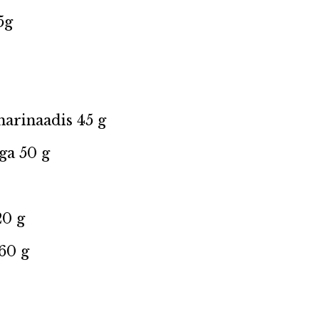
5g
marinaadis 45 g
ga 50 g
20 g
160 g