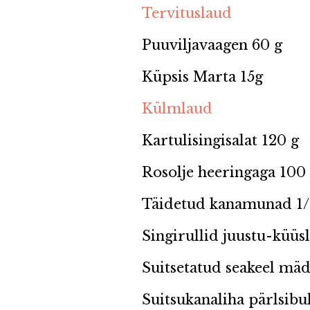
Tervituslaud
Puuviljavaagen 60 g
Küpsis Marta 15g
Külmlaud
Kartulisingisalat 120 g
Rosolje heeringaga 100
Täidetud kanamunad 1/2
Singirullid juustu-küüs
Suitsetatud seakeel mäd
Suitsukanaliha pärlsibu