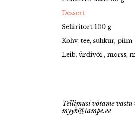
Dessert
Sefiiritort 100 g
Kohv, tee, suhkur, piim
Leib, ürdivõi , morss, m
Tellimusi võtame vast
myyk@tampe.ee