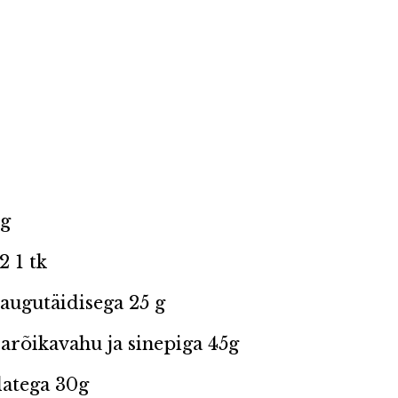
 g
 1 tk
laugutäidisega 25 g
arõikavahu ja sinepiga 45g
latega 30g