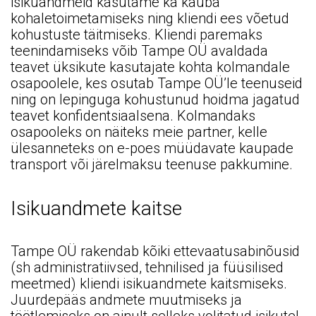
isikuandmeid kasutame ka kauba
kohaletoimetamiseks ning kliendi ees võetud
kohustuste täitmiseks. Kliendi paremaks
teenindamiseks võib Tampe OÜ avaldada
teavet üksikute kasutajate kohta kolmandale
osapoolele, kes osutab Tampe OÜ’le teenuseid
ning on lepinguga kohustunud hoidma jagatud
teavet konfidentsiaalsena. Kolmandaks
osapooleks on näiteks meie partner, kelle
ülesanneteks on e-poes müüdavate kaupade
transport või järelmaksu teenuse pakkumine.
Isikuandmete kaitse
Tampe OÜ rakendab kõiki ettevaatusabinõusid
(sh administratiivsed, tehnilised ja füüsilised
meetmed) kliendi isikuandmete kaitsmiseks.
Juurdepääs andmete muutmiseks ja