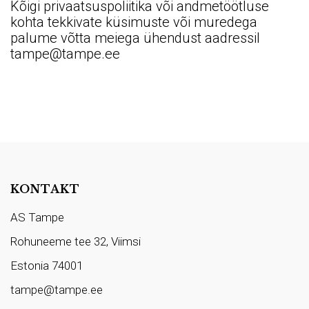
Kõigi privaatsuspoliitika või andmetöötluse
kohta tekkivate küsimuste või muredega
palume võtta meiega ühendust aadressil
tampe@tampe.ee
KONTAKT
AS Tampe
Rohuneeme tee 32, Viimsi
Estonia 74001
tampe@tampe.ee