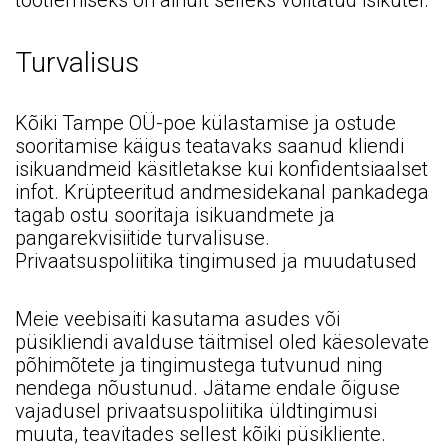
töötlemiseks on ainult selleks volitatud isikutel.
Turvalisus
Kõiki Tampe OÜ-poe külastamise ja ostude
sooritamise käigus teatavaks saanud kliendi
isikuandmeid käsitletakse kui konfidentsiaalset
infot. Krüpteeritud andmesidekanal pankadega
tagab ostu sooritaja isikuandmete ja
pangarekvisiitide turvalisuse.
Privaatsuspoliitika tingimused ja muudatused
Meie veebisaiti kasutama asudes või
püsikliendi avalduse täitmisel oled käesolevate
põhimõtete ja tingimustega tutvunud ning
nendega nõustunud. Jätame endale õiguse
vajadusel privaatsuspoliitika üldtingimusi
muuta, teavitades sellest kõiki püsikliente.