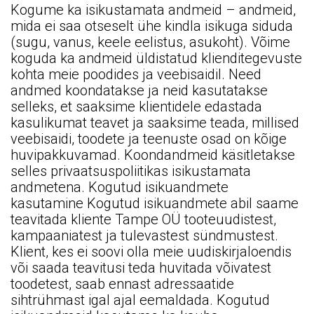
Kogume ka isikustamata andmeid – andmeid,
mida ei saa otseselt ühe kindla isikuga siduda
(sugu, vanus, keele eelistus, asukoht). Võime
koguda ka andmeid üldistatud klienditegevuste
kohta meie poodides ja veebisaidil. Need
andmed koondatakse ja neid kasutatakse
selleks, et saaksime klientidele edastada
kasulikumat teavet ja saaksime teada, millised
veebisaidi, toodete ja teenuste osad on kõige
huvipakkuvamad. Koondandmeid käsitletakse
selles privaatsuspoliitikas isikustamata
andmetena. Kogutud isikuandmete
kasutamine Kogutud isikuandmete abil saame
teavitada kliente Tampe OÜ tooteuudistest,
kampaaniatest ja tulevastest sündmustest.
Klient, kes ei soovi olla meie uudiskirjaloendis
või saada teavitusi teda huvitada võivatest
toodetest, saab ennast adressaatide
sihtrühmast igal ajal eemaldada. Kogutud