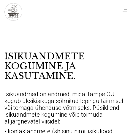
ISIKUANDMETE
KOGUMINE JA
KASUTAMINE.
Isikuandmed on andmed, mida Tampe OÜ
kogub üksikisikuga sõlmitud lepingu täitmisel
või temaga ühenduse võtmiseks. Püsikliendi
isikuandmete kogumine võib toimuda
alljärgnevatel viisidel:
• kontaktandmete (sh sinu nimi, isikukood,