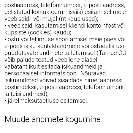
postiaadress, telefoninumber, e-posti aadress,
eelistatud kontakteerumisviis) esitamisel meie
veebisaidil või mujal (nt kauplused);
• veebisaidi kasutamisel kliendi kontoinfost või
küpsiste (cookies) kaudu;
• ostu või tellimuse sooritamisel meie poes või
e-poes isiku kontaktandmete või ostueelistusi
puudutavate andmete talletamisel (Tampe OÜ
võib paluda teatud veebilehe aladel
vabatahtlikult esitada isikuandmeid ja
personaalset informatsiooni. Nõutavad
isikuandmed võivad sisaldada nime, aadressi,
postiindeksit, e-posti aadressi, telefoninumbrit
ja teisi andmeid);
• järelmaksutaotluse esitamisel.
Muude andmete kogumine