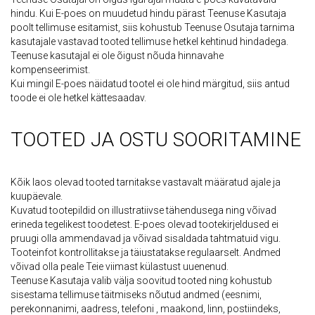
hindu. Kui E-poes on muudetud hindu pärast Teenuse Kasutaja
poolt tellimuse esitamist, siis kohustub Teenuse Osutaja tarnima
kasutajale vastavad tooted tellimuse hetkel kehtinud hindadega.
Teenuse kasutajal ei ole õigust nõuda hinnavahe
kompenseerimist.
Kui mingil E-poes näidatud tootel ei ole hind märgitud, siis antud
toode ei ole hetkel kättesaadav.
TOOTED JA OSTU SOORITAMINE
Kõik laos olevad tooted tarnitakse vastavalt määratud ajale ja
kuupäevale.
Kuvatud tootepildid on illustratiivse tähendusega ning võivad
erineda tegelikest toodetest. E-poes olevad tootekirjeldused ei
pruugi olla ammendavad ja võivad sisaldada tahtmatuid vigu.
Tooteinfot kontrollitakse ja täiustatakse regulaarselt. Andmed
võivad olla peale Teie viimast külastust uuenenud.
Teenuse Kasutaja valib välja soovitud tooted ning kohustub
sisestama tellimuse täitmiseks nõutud andmed (eesnimi,
perekonnanimi, aadress, telefoni , maakond, linn, postiindeks,