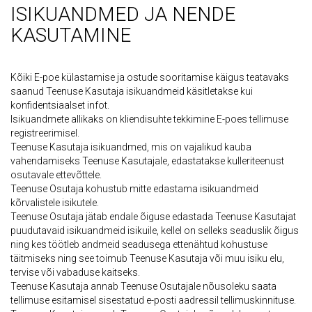
ISIKUANDMED JA NENDE
KASUTAMINE
Kõiki E-poe külastamise ja ostude sooritamise käigus teatavaks
saanud Teenuse Kasutaja isikuandmeid käsitletakse kui
konfidentsiaalset infot.
Isikuandmete allikaks on kliendisuhte tekkimine E-poes tellimuse
registreerimisel.
Teenuse Kasutaja isikuandmed, mis on vajalikud kauba
vahendamiseks Teenuse Kasutajale, edastatakse kulleriteenust
osutavale ettevõttele.
Teenuse Osutaja kohustub mitte edastama isikuandmeid
kõrvalistele isikutele.
Teenuse Osutaja jätab endale õiguse edastada Teenuse Kasutajat
puudutavaid isikuandmeid isikuile, kellel on selleks seaduslik õigus
ning kes töötleb andmeid seadusega ettenähtud kohustuse
täitmiseks ning see toimub Teenuse Kasutaja või muu isiku elu,
tervise või vabaduse kaitseks.
Teenuse Kasutaja annab Teenuse Osutajale nõusoleku saata
tellimuse esitamisel sisestatud e-posti aadressil tellimuskinnituse.