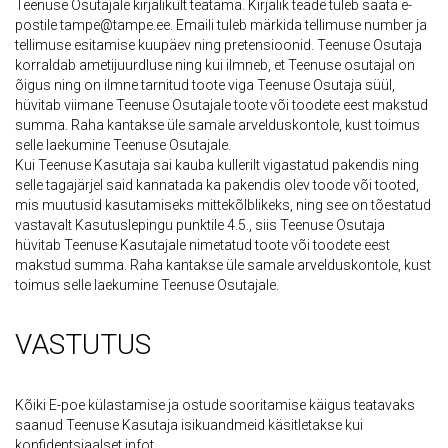
Teenuse Osutajale kirjalikult teatama. Kirjalik teade tuleb saata e-
postile tampe@tampe.ee. Emaili tuleb märkida tellimuse number ja
tellimuse esitamise kuupäev ning pretensioonid. Teenuse Osutaja
korraldab ametijuurdluse ning kui ilmneb, et Teenuse osutajal on
õigus ning on ilmne tarnitud toote viga Teenuse Osutaja süül,
hüvitab viimane Teenuse Osutajale toote või toodete eest makstud
summa. Raha kantakse üle samale arvelduskontole, kust toimus
selle laekumine Teenuse Osutajale.
Kui Teenuse Kasutaja sai kauba kullerilt vigastatud pakendis ning
selle tagajärjel said kannatada ka pakendis olev toode või tooted,
mis muutusid kasutamiseks mittekõlblikeks, ning see on tõestatud
vastavalt Kasutuslepingu punktile 4.5., siis Teenuse Osutaja
hüvitab Teenuse Kasutajale nimetatud toote või toodete eest
makstud summa. Raha kantakse üle samale arvelduskontole, kust
toimus selle laekumine Teenuse Osutajale.
VASTUTUS
Kõiki E-poe külastamise ja ostude sooritamise käigus teatavaks
saanud Teenuse Kasutaja isikuandmeid käsitletakse kui
konfidentsiaalset infot.