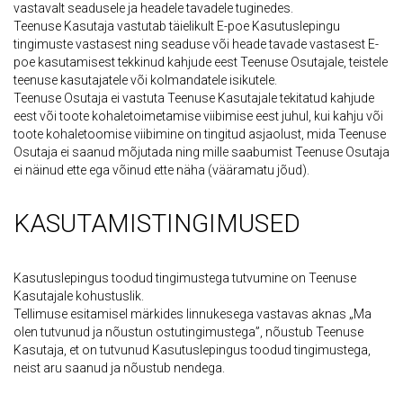
vastavalt seadusele ja headele tavadele tuginedes.
Teenuse Kasutaja vastutab täielikult E-poe Kasutuslepingu
tingimuste vastasest ning seaduse või heade tavade vastasest E-
poe kasutamisest tekkinud kahjude eest Teenuse Osutajale, teistele
teenuse kasutajatele või kolmandatele isikutele.
Teenuse Osutaja ei vastuta Teenuse Kasutajale tekitatud kahjude
eest või toote kohaletoimetamise viibimise eest juhul, kui kahju või
toote kohaletoomise viibimine on tingitud asjaolust, mida Teenuse
Osutaja ei saanud mõjutada ning mille saabumist Teenuse Osutaja
ei näinud ette ega võinud ette näha (vääramatu jõud).
KASUTAMISTINGIMUSED
Kasutuslepingus toodud tingimustega tutvumine on Teenuse
Kasutajale kohustuslik.
Tellimuse esitamisel märkides linnukesega vastavas aknas „Ma
olen tutvunud ja nõustun ostutingimustega”, nõustub Teenuse
Kasutaja, et on tutvunud Kasutuslepingus toodud tingimustega,
neist aru saanud ja nõustub nendega.