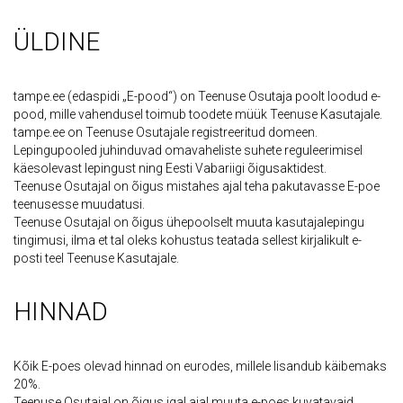
ÜLDINE
tampe.ee (edaspidi „E-pood“) on Teenuse Osutaja poolt loodud e-
pood, mille vahendusel toimub toodete müük Teenuse Kasutajale.
tampe.ee on Teenuse Оsutajale registreeritud domeen.
Lepingupooled juhinduvad omavaheliste suhete reguleerimisel
käesolevast lepingust ning Eesti Vabariigi õigusaktidest.
Teenuse Оsutajal on õigus mistahes ajal teha pakutavasse E-poe
teenusesse muudatusi.
Teenuse Оsutajal on õigus ühepoolselt muuta kasutajalepingu
tingimusi, ilma et tal oleks kohustus teatada sellest kirjalikult e-
posti teel Teenuse Kasutajale.
HINNAD
Kõik E-poes olevad hinnad on eurodes, millele lisandub käibemaks
20%.
Teenuse Оsutajal on õigus igal ajal muuta e-poes kuvatavaid