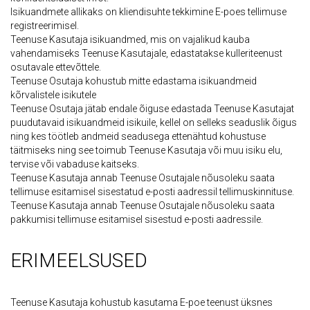
Isikuandmete allikaks on kliendisuhte tekkimine E-poes tellimuse
registreerimisel.
Teenuse Kasutaja isikuandmed, mis on vajalikud kauba
vahendamiseks Teenuse Kasutajale, edastatakse kulleriteenust
osutavale ettevõttele.
Teenuse Osutaja kohustub mitte edastama isikuandmeid
kõrvalistele isikutele
Teenuse Osutaja jätab endale õiguse edastada Teenuse Kasutajat
puudutavaid isikuandmeid isikuile, kellel on selleks seaduslik õigus
ning kes töötleb andmeid seadusega ettenähtud kohustuse
täitmiseks ning see toimub Teenuse Kasutaja või muu isiku elu,
tervise või vabaduse kaitseks.
Teenuse Kasutaja annab Teenuse Osutajale nõusoleku saata
tellimuse esitamisel sisestatud e-posti aadressil tellimuskinnituse.
Teenuse Kasutaja annab Teenuse Osutajale nõusoleku saata
pakkumisi tellimuse esitamisel sisestud e-posti aadressile.
ERIMEELSUSED
Teenuse Kasutaja kohustub kasutama E-poe teenust üksnes