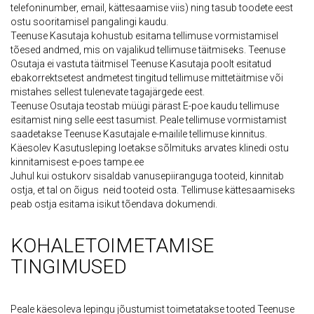
telefoninumber, email, kättesaamise viis) ning tasub toodete eest
ostu sooritamisel pangalingi kaudu.
Teenuse Kasutaja kohustub esitama tellimuse vormistamisel
tõesed andmed, mis on vajalikud tellimuse täitmiseks. Teenuse
Osutaja ei vastuta täitmisel Teenuse Kasutaja poolt esitatud
ebakorrektsetest andmetest tingitud tellimuse mittetäitmise või
mistahes sellest tulenevate tagajärgede eest.
Teenuse Osutaja teostab müügi pärast E-poe kaudu tellimuse
esitamist ning selle eest tasumist. Peale tellimuse vormistamist
saadetakse Teenuse Kasutajale e-mailile tellimuse kinnitus.
Käesolev Kasutusleping loetakse sõlmituks arvates klinedi ostu
kinnitamisest e-poes tampe.ee
Juhul kui ostukorv sisaldab vanusepiiranguga tooteid, kinnitab
ostja, et tal on õigus neid tooteid osta. Tellimuse kättesaamiseks
peab ostja esitama isikut tõendava dokumendi.
KOHALETOIMETAMISE
TINGIMUSED
Peale käesoleva lepingu jõustumist toimetatakse tooted Teenuse