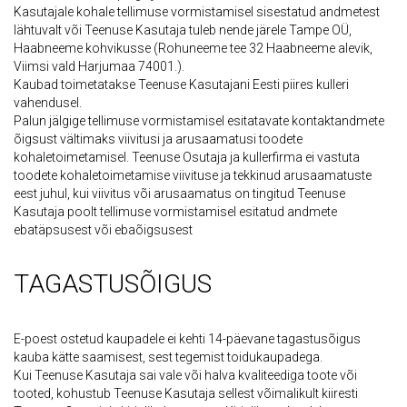
Kasutajale kohale tellimuse vormistamisel sisestatud andmetest
lähtuvalt või Teenuse Kasutaja tuleb nende järele Tampe OÜ,
Haabneeme kohvikusse (Rohuneeme tee 32 Haabneeme alevik,
Viimsi vald Harjumaa 74001.).
Kaubad toimetatakse Teenuse Kasutajani Eesti piires kulleri
vahendusel.
Palun jälgige tellimuse vormistamisel esitatavate kontaktandmete
õigsust vältimaks viivitusi ja arusaamatusi toodete
kohaletoimetamisel. Teenuse Osutaja ja kullerfirma ei vastuta
toodete kohaletoimetamise viivituse ja tekkinud arusaamatuste
eest juhul, kui viivitus või arusaamatus on tingitud Teenuse
Kasutaja poolt tellimuse vormistamisel esitatud andmete
ebatäpsusest või ebaõigsusest
TAGASTUSÕIGUS
E-poest ostetud kaupadele ei kehti 14-päevane tagastusõigus
kauba kätte saamisest, sest tegemist toidukaupadega.
Kui Teenuse Kasutaja sai vale või halva kvaliteediga toote või
tooted, kohustub Teenuse Kasutaja sellest võimalikult kiiresti