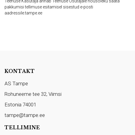
Teenuse Kasutaja annab Teenuse Osutajale nõusoleku saata
pakkumisi tellimuse esitamisel sisestud e-posti
aadressile.tampe.ee
KONTAKT
AS Tampe
Rohuneeme tee 32, Viimsi
Estonia 74001
tampe@tampe.ee
TELLIMINE