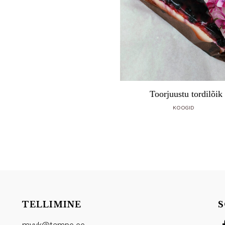
Toorjuustu tordilõik
KOOGID
TELLIMINE
S
myyk@tampe.ee