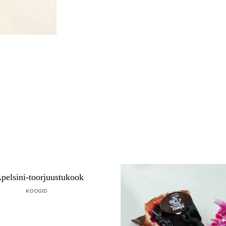
pelsini-toorjuustukook
KOOGID