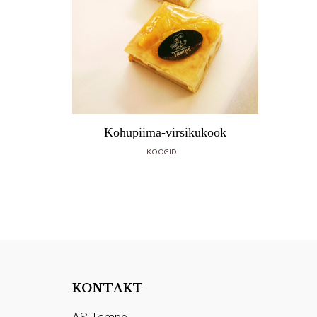
Kohupiima-virsikukook
KOOGID
KONTAKT
AS Tampe