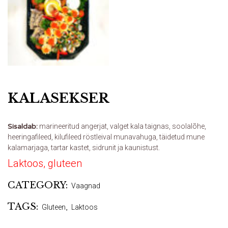
KALASEKSER
Sisaldab:
marineeritud angerjat, valget kala taignas, soolalõhe,
heeringafileed, kilufileed röstleival munavahuga, täidetud mune
kalamarjaga, tartar kastet, sidrunit ja kaunistust.
Laktoos, gluteen
CATEGORY:
Vaagnad
TAGS:
Gluteen
,
Laktoos