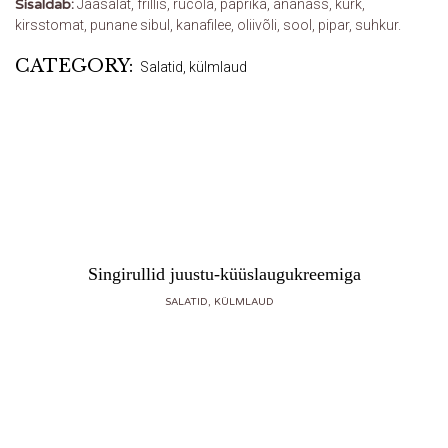
Sisaldab:
Jääsalat, frillis, rucola, paprika, ananass, kurk,
kirsstomat, punane sibul, kanafilee, oliivõli, sool, pipar, suhkur.
CATEGORY:
Salatid, külmlaud
Singirullid juustu-küüslaugukreemiga
SALATID, KÜLMLAUD