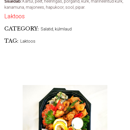
Sisaldab:
Kartul, peet, heeringas, porgand, kurk, marineeritud kurk,
kanamuna, majonees, hapukoor, sool, pipar.
Laktoos
CATEGORY:
Salatid, külmlaud
TAG:
Laktoos