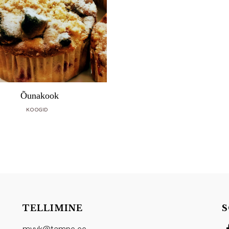
Õunakook
KOOGID
TELLIMINE
S
myyk@tampe.ee