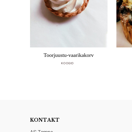
kook
Toorjuustu-vaarikakorv
KOOGID
KONTAKT
AS Tampe