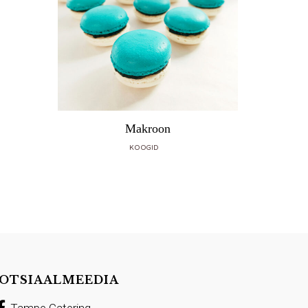
Makroon
Koh
KOOGID
OTSIAALMEEDIA
Tampe Catering