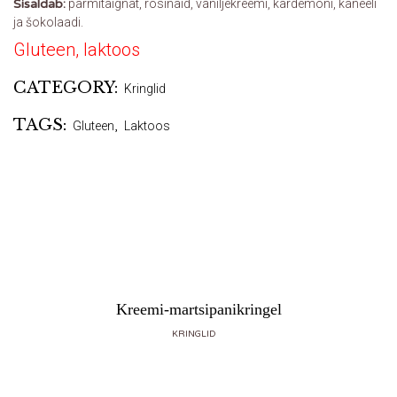
Sisaldab:
pärmitaignat, rosinaid, vaniljekreemi, kardemoni, kaneeli
ja šokolaadi.
Gluteen, laktoos
CATEGORY:
Kringlid
TAGS:
Gluteen
,
Laktoos
Kreemi-martsipanikringel
KRINGLID