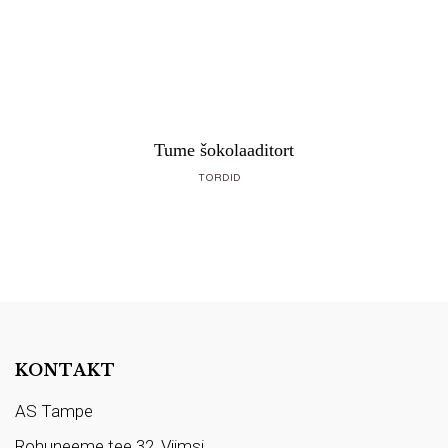
Tume šokolaaditort
TORDID
KONTAKT
AS Tampe
Rohuneeme tee 32, Viimsi