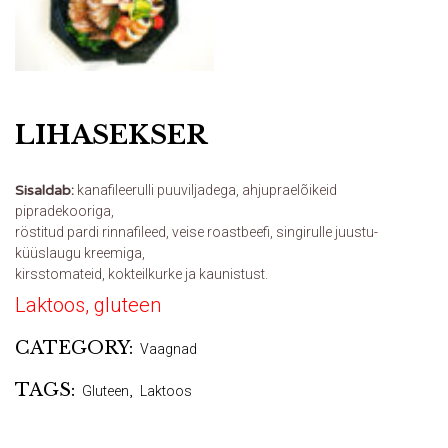
LIHASEKSER
Sisaldab:
kanafileerulli puuviljadega, ahjupraelõikeid
pipradekooriga,
röstitud pardi rinnafileed, veise roastbeefi, singirulle juustu-
küüslaugu kreemiga,
kirsstomateid, kokteilkurke ja kaunistust.
Laktoos, gluteen
CATEGORY:
Vaagnad
TAGS:
Gluteen
,
Laktoos