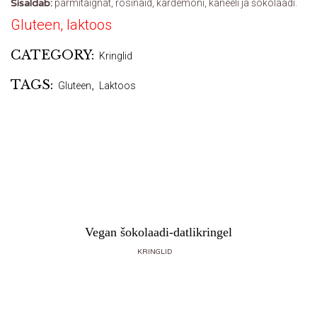
Sisaldab:
pärmitaignat, rosinaid, kardemoni, kaneeli ja šokolaadi.
Gluteen, laktoos
CATEGORY:
Kringlid
TAGS:
Gluteen
,
Laktoos
Vegan šokolaadi-datlikringel
KRINGLID