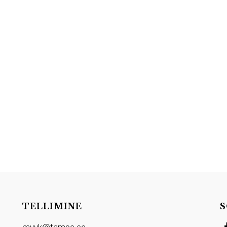
TELLIMINE
S
myyk@tampe.ee