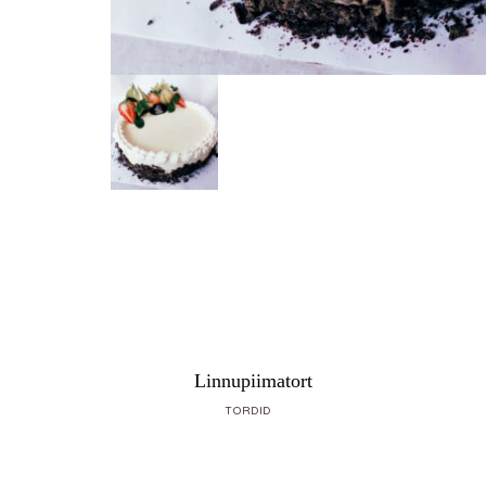
rjuustuga
Linnupiimatort
TORDID