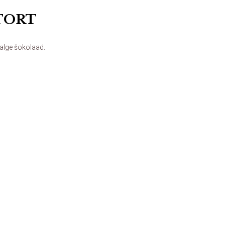
TORT
valge šokolaad.