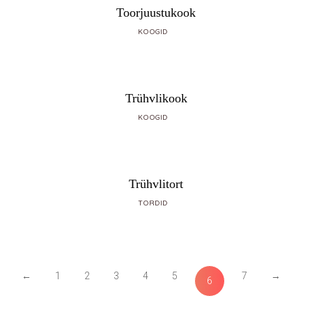
Toorjuustukook
KOOGID
Trühvlikook
KOOGID
Trühvlitort
TORDID
←
1
2
3
4
5
7
→
6