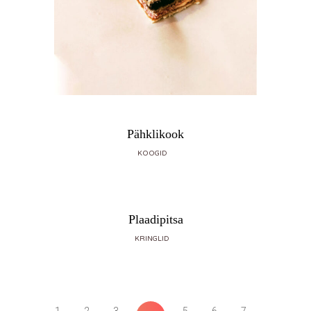
Pähklikook
KOOGID
Plaadipitsa
KRINGLID
←
1
2
3
5
6
7
→