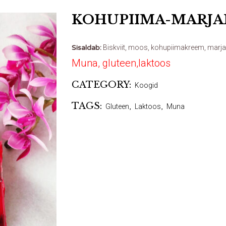
KOHUPIIMA-MARJ
Sisaldab:
Biskviit, moos, kohupiimakreem, marjad
Muna, gluteen,laktoos
CATEGORY:
Koogid
TAGS:
Gluteen
,
Laktoos
,
Muna