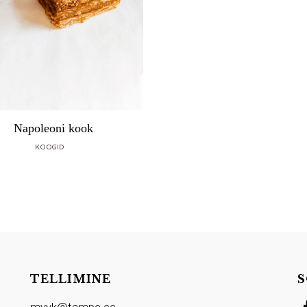
Napoleoni kook
KOOGID
TELLIMINE
S
myyk@tampe.ee