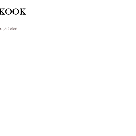
AKOOK
 ja želee.