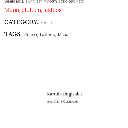
Sisaldab:
Biskviit, sefiirikreem, šokolaadikate.
Muna, gluteen, laktoos
CATEGORY:
Tordid
TAGS:
Gluteen
,
Laktoos
,
Muna
Kartuli-singisalat
SALATID, KÜLMLAUD