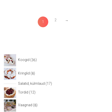
2
→
1
Koogid
36
Kringlid
8
Salatid, külmlaud
17
Tordid
12
Vaagnad
8