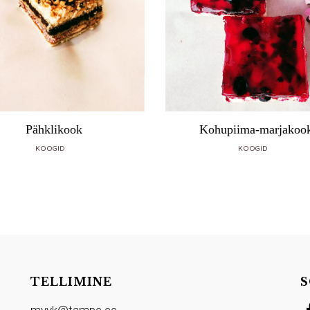
Pähklikook
Kohupiima-marjakoo
KOOGID
KOOGID
TELLIMINE
S
myyk@tampe.ee