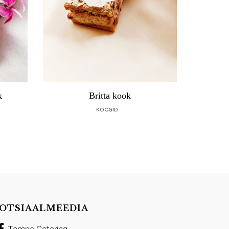
k
Britta kook
KOOGID
OTSIAALMEEDIA
Tampe Catering