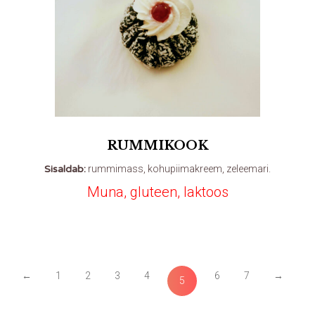
RUMMIKOOK
Sisaldab:
rummimass, kohupiimakreem, zeleemari.
Muna, gluteen, laktoos
←
1
2
3
4
6
7
→
5