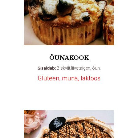
ÕUNAKOOK
Sisaldab:
Biskviit,liivataigen, õun.
Gluteen, muna, laktoos